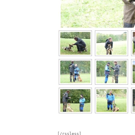
[/rssless]