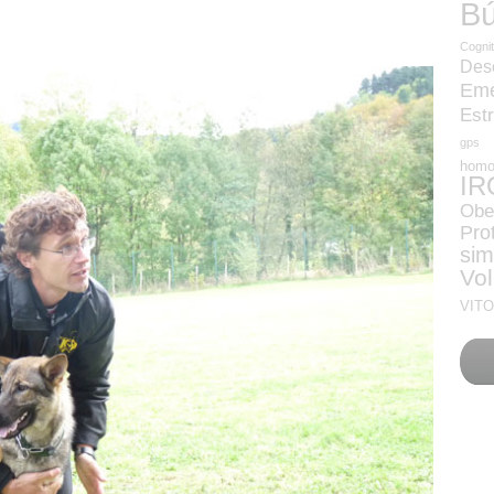
B
Cognit
Des
Eme
Est
gps
homo
IR
Obe
Pro
sim
Vol
VITO