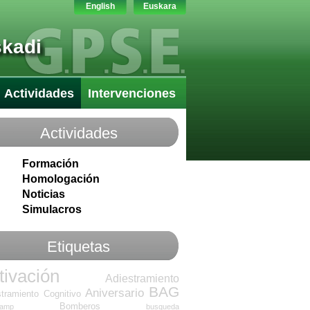
English
Euskara
skadi
Actividades
Intervenciones
Actividades
Formación
Homologación
Noticias
Simulacros
Etiquetas
tivación
Adiestramiento
BAG
Aniversario
tramiento Cognitivo
Bomberos
camp
busqueda