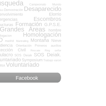
úsqueda
Campeonato Mundo
Desaparecido
Demostración
ivo
Elorrio
envolvimiento
Escombros
rgencias
Formación
G.P.S.E.
ructuras
Grandes Áreas
hombre
Homologación
logacion
O
Montaña
Nieve
madrid
Mantrailing
diencia
Orientación
Primeros auxilios
tección Civil
Rescate
Ring
señor
SOS Deiak.
ulacro
SOS Deiak
untariado
Symposium
Trabajo
varon
Voluntariado
RIA
Facebook