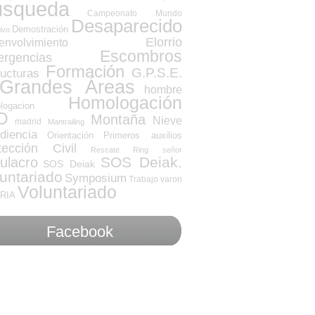
úsqueda
Campeonato Mundo
Desaparecido
Demostración
ivo
Elorrio
envolvimiento
Escombros
rgencias
Formación
G.P.S.E.
ructuras
Grandes Áreas
hombre
Homologación
logacion
O
Montaña
Nieve
madrid
Mantrailing
diencia
Orientación
Primeros auxilios
tección Civil
Rescate
Ring
señor
SOS Deiak.
ulacro
SOS Deiak
untariado
Symposium
Trabajo
varon
Voluntariado
RIA
Facebook