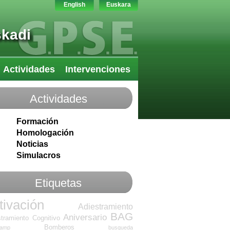
English
Euskara
skadi
Actividades
Intervenciones
Actividades
Formación
Homologación
Noticias
Simulacros
Etiquetas
tivación
Adiestramiento
BAG
Aniversario
tramiento Cognitivo
Bomberos
camp
busqueda