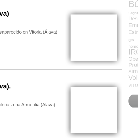
B
va)
Cognit
Des
Eme
parecido en Vitoria (Álava)
Est
gps
homo
IR
Obe
Pro
sim
Vol
va).
VITO
oria zona Armentia (Alava).