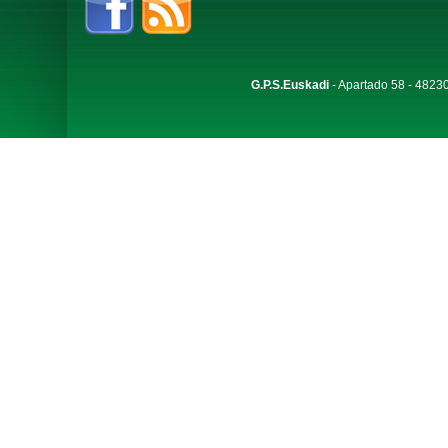
G.P.S.Euskadi
- Apartado 58 - 48230