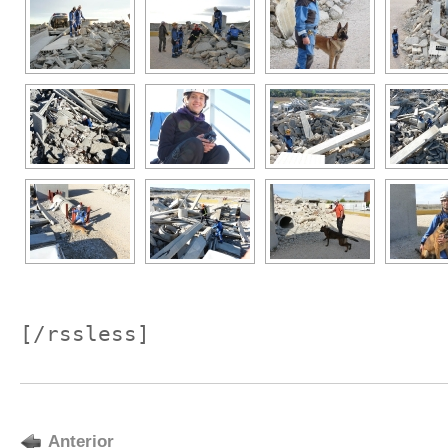
[/rssless]
Anterior