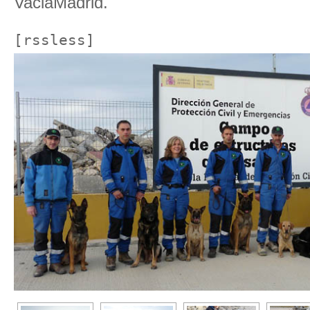
VaciaMadrid.
[rssless]