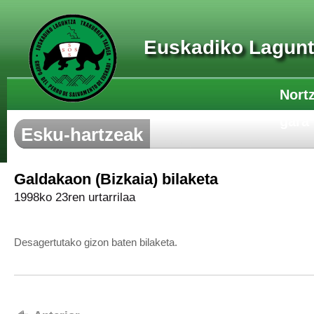
Euskadiko Lagunt
Nort
gara
Esku-hartzeak
Galdakaon (Bizkaia) bilaketa
1998ko 23ren urtarrilaa
Desagertutako gizon baten bilaketa.