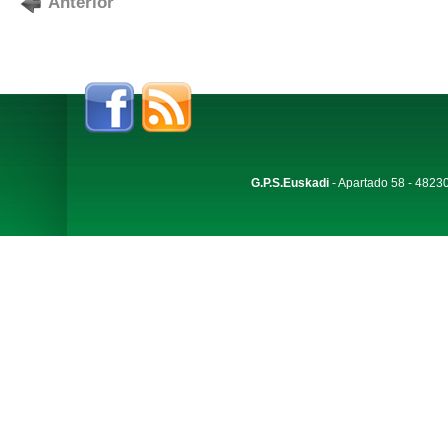
Anterior
G.P.S.Euskadi
- Apartado 58 - 48230