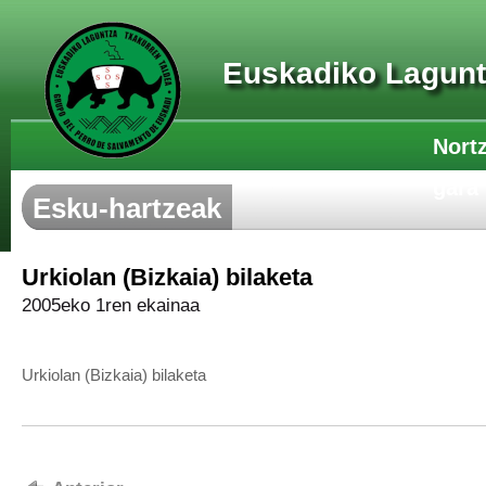
Euskadiko Lagunt
Nort
gara
Esku-hartzeak
Urkiolan (Bizkaia) bilaketa
2005eko 1ren ekainaa
Urkiolan (Bizkaia) bilaketa