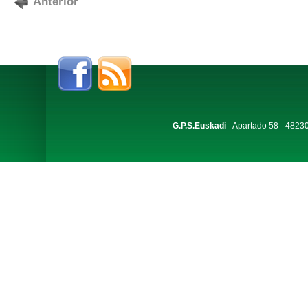
Anterior
G.P.S.Euskadi
- Apartado 58 - 48230