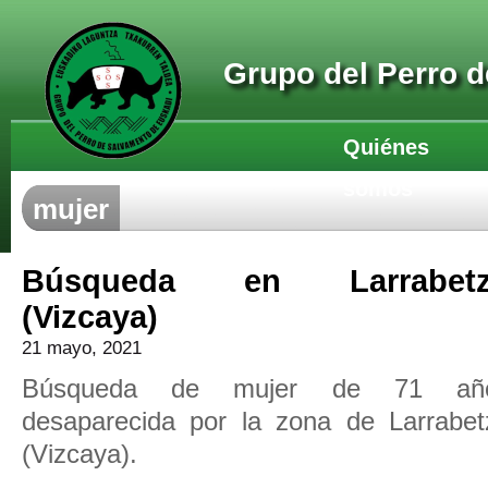
Grupo del Perro 
Quiénes
somos
mujer
Búsqueda en Larrabet
(Vizcaya)
21 mayo, 2021
Búsqueda de mujer de 71 añ
desaparecida por la zona de Larrabet
(Vizcaya).