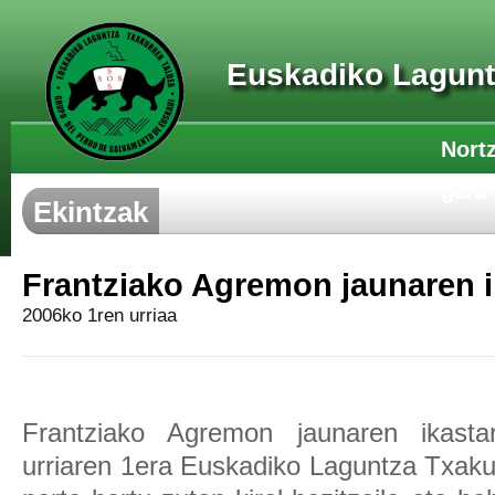
Euskadiko Lagunt
Nort
gara
Ekintzak
Frantziako Agremon jaunaren i
2006ko 1ren urriaa
Frantziako Agremon jaunaren ikastar
urriaren 1era Euskadiko Laguntza Txaku