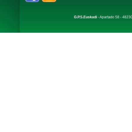
G.P.S.Euskadi
- Apartado 58 - 48230