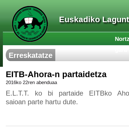
Euskadiko Lagunt
Nort
gara
Erreskatatze
EITB-Ahora-n partaidetza
2016ko 22ren abenduaa
E.L.T.T. ko bi partaide EITBko Aho
saioan parte hartu dute.