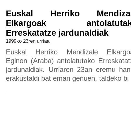
Euskal Herriko Mendiza
Elkargoak antolatuta
Erreskatatze jardunaldiak
1999ko 23ren urriaa
Euskal Herriko Mendizale Elkargo
Eginon (Araba) antolatutako Erreskatat
jardunaldiak. Urriaren 23an eremu han
erakustaldi bat eman genuen, taldeko bi 