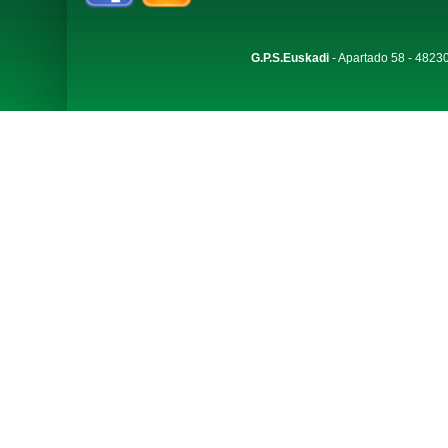
G.P.S.Euskadi
- Apartado 58 - 48230