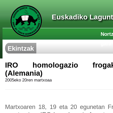
Euskadiko Lagunt
Nort
gara
Ekintzak
IRO homologazio frogak
(Alemania)
2005eko 20ren martxoaa
Martxoaren 18, 19 eta 20 egunetan Fr