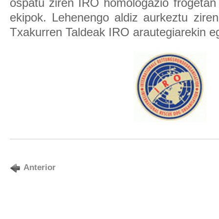
ospatu ziren IRO homologazio frogetan 
ekipok. Lehenengo aldiz aurkeztu zire
Txakurren Taldeak IRO arautegiarekin e
Anterior