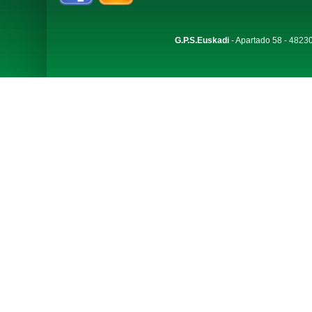
G.P.S.Euskadi
- Apartado 58 - 48230