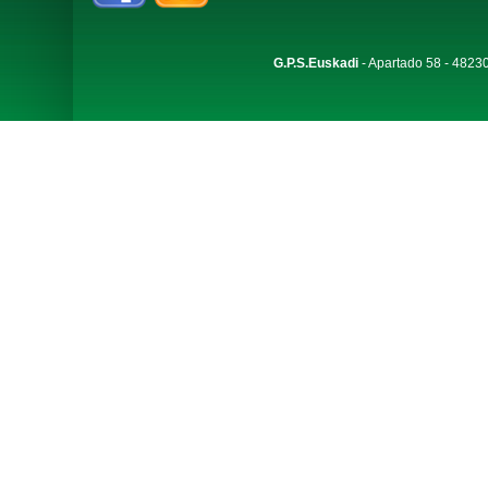
G.P.S.Euskadi
- Apartado 58 - 48230