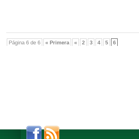
Página 6 de 6
« Primera
«
2
3
4
5
6