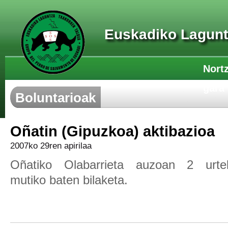
Euskadiko Lagunt
Nort
gara
Boluntarioak
Oñatin (Gipuzkoa) aktibazioa
2007ko 29ren apirilaa
Oñatiko Olabarrieta auzoan 2 urte
mutiko baten bilaketa.