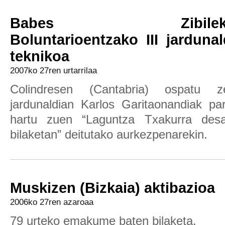
Babes Zibilek
Boluntarioentzako III jardunal
teknikoa
2007ko 27ren urtarrilaa
Colindresen (Cantabria) ospatu z
jardunaldian Karlos Garitaonandiak par
hartu zuen “Laguntza Txakurra desa
bilaketan” deitutako aurkezpenarekin.
Muskizen (Bizkaia) aktibazioa
2006ko 27ren azaroaa
79 urteko emakume baten bilaketa.