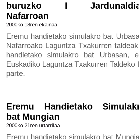
buruzko I Jardunaldi
Nafarroan
2000ko 18ren ekainaa
Eremu handietako simulakro bat Urbasa
Nafarroako Laguntza Txakurren taldeak
handietako simulakro bat Urbasan, e
Euskadiko Laguntza Txakurren Taldeko l
parte.
Eremu Handietako Simulak
bat Mungian
2000ko 21ren urtarrilaa
Eremu handietako simulakro bat Mungia