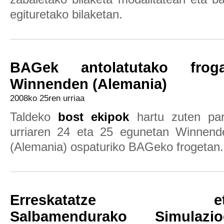
egituretako bilaketan.
BAGek antolatutako frog
Winnenden (Alemania)
2008ko 25ren urriaa
Taldeko
bost ekipok
hartu zuten par
urriaren 24 eta 25 egunetan Winnend
(Alemania) ospaturiko BAGeko frogetan.
Erreskatatze et
Salbamendurako Simulazio