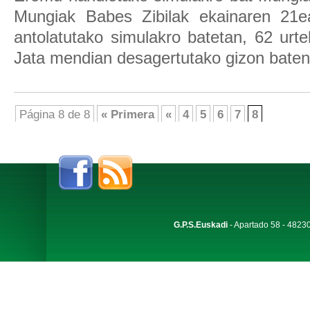
Mungiak Babes Zibilak ekainaren 21e
antolatutako simulakro batetan, 62 urt
Jata mendian desagertutako gizon baten 
Página 8 de 8
« Primera
«
4
5
6
7
8
G.P.S.Euskadi
- Apartado 58 - 48230