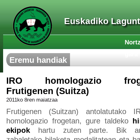
Euskadiko Lagunt
Nort
gara
Eremu handiak
IRO homologazio fro
Frutigenen (Suitza)
2011ko 8ren maiatzaa
Frutigenen (Suitzan) antolatutako I
homologazio frogetan, gure taldeko
hi
ekipok
hartu zuten parte. Bik ar
zabaletako bilaketa modalitatean eta ba