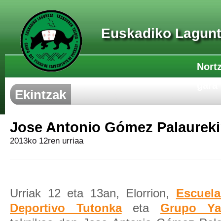
Euskadiko Lagunt
Nort
gara
Ekintzak
Jose Antonio Gómez Palaureki
2013ko 12ren urriaa
Urriak 12 eta 13an, Elorrion,
Escuela
Deportivo Tutonka
eta
Grupo Ya