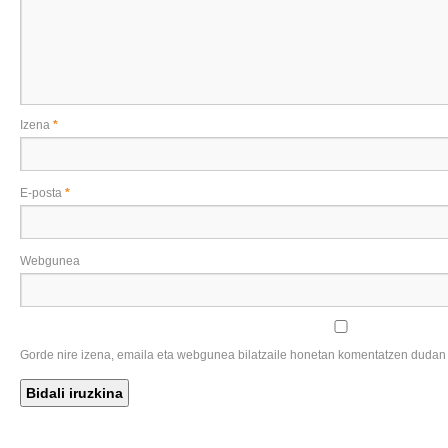
Izena
*
E-posta
*
Webgunea
Gorde nire izena, emaila eta webgunea bilatzaile honetan komentatzen dudan