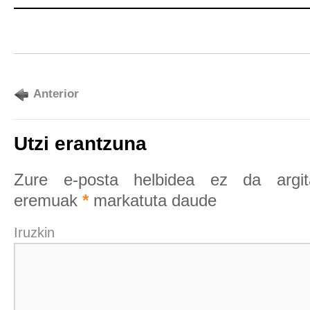
Anterior
Utzi erantzuna
Zure e-posta helbidea ez da argita
eremuak
*
markatuta daude
Iruzkin