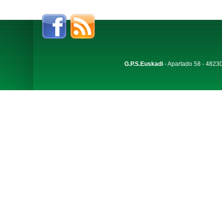
G.P.S.Euskadi
- Apartado 58 - 48230